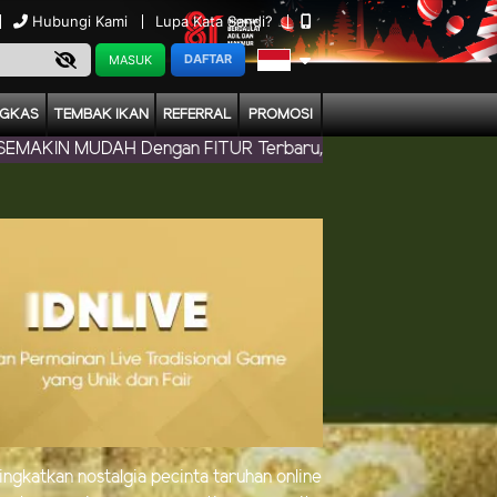
Hubungi Kami
Lupa Kata Sandi?
DAFTAR
NGKAS
TEMBAK IKAN
REFERRAL
PROMOSI
erbaru, Deposit Via : - VIRTUAL ACCOUNT - E-WALLET - QRIS
katkan nostalgia pecinta taruhan online