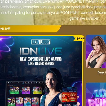
kan permainan jaman dulu. Live number POWERNET memiliki ban
has Indonesia, kemudian samgong, ada juga gongball dan game se
nline hits paling terpercaya hanya di POWERNET dan raih kese
game live number.
DNLIVE
Spesial
Red 