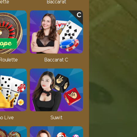
lette
Baccarat
Roulette
Baccarat C
o Live
Suwit