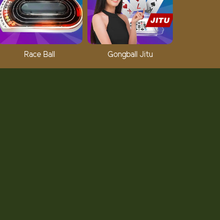
Race Ball
Gongball Jitu