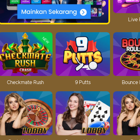
Live 
NEW
Checkmate Rush
9 Putts
Bounce 