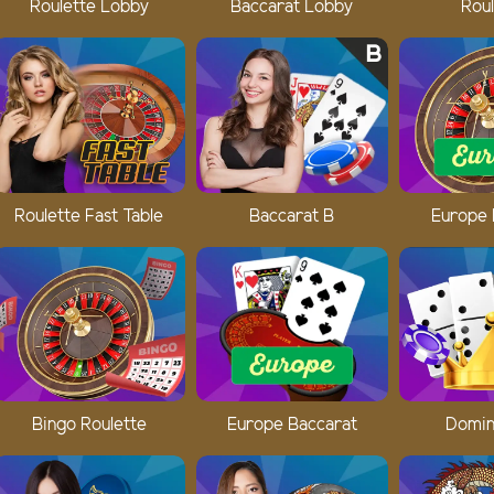
Roulette Lobby
Baccarat Lobby
Rou
Roulette Fast Table
Baccarat B
Europe 
Bingo Roulette
Europe Baccarat
Domin