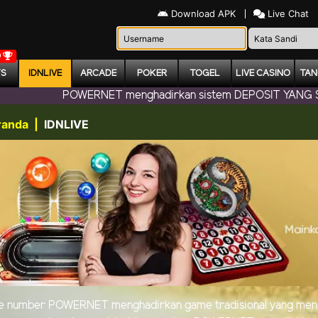
Download APK
Live Chat
O
TS
IDNLIVE
ARCADE
POKER
TOGEL
LIVE CASINO
TA
hadirkan sistem DEPOSIT YANG SEMAKIN MUDAH Dengan FITUR T
randa
IDNLIVE
e number POWERNET menghadirkan game tradisional yang mening