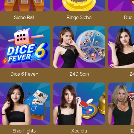
Sicbo Ball
Bingo Sicbo
Duel
Dice 6 Fever
24D Spin
2
Shio Fights
Xoc dia
1